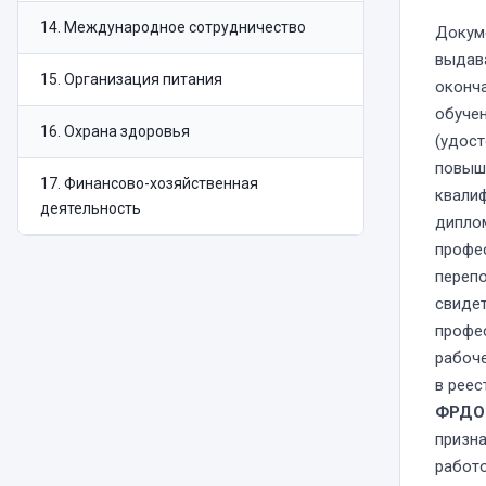
14
.
Международное сотрудничество
Докум
выдав
15
.
Организация питания
оконч
обуче
16
.
Охрана здоровья
(удост
повыш
17
.
Финансово-хозяйственная
квали
деятельность
дипло
профе
перепо
свидет
профе
рабоче
в рее
ФРДО
призн
работ