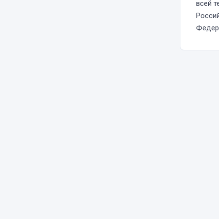
всей т
Росси
Федер