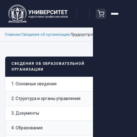
Главная
/
Сведения об организации
/
Трудоустройство
Трудоус
СВЕДЕНИЯ ОБ ОБРАЗОВАТЕЛЬНОЙ
ОРГАНИЗАЦИИ
1
.
Основные сведения
АНО Д
реализ
2
.
Структура и органы управления
прогр
допол
3
.
Документы
профе
4
.
Образование
образ
профе