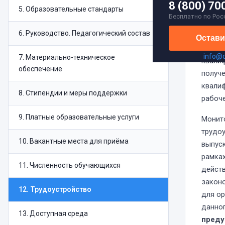
8 (800) 70
5
.
Образовательные стандарты
обуче
Бесплатно по Рос
рабо
6
.
Руководство. Педагогический состав
специ
Остави
целью
info@
7
.
Материально-техническое
квали
обеспечение
получ
квали
8
.
Стипендии и меры поддержки
рабоче
9
.
Платные образовательные услуги
Монит
трудо
10
.
Вакантные места для приёма
выпус
рамка
11
.
Численность обучающихся
дейст
закон
12
.
Трудоустройство
для о
данно
13
.
Доступная среда
преду