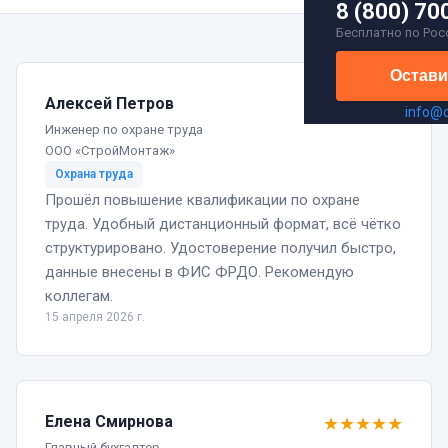
8 (800) 70
Бесплатно по Рос
Остави
Алексей Петров
★
★
★
★
★
info@
Инженер по охране труда
ООО «СтройМонтаж»
Охрана труда
Прошёл повышение квалификации по охране
труда. Удобный дистанционный формат, всё чётко
структурировано. Удостоверение получил быстро,
данные внесены в ФИС ФРДО. Рекомендую
коллегам.
15 апреля 2026 г.
Елена Смирнова
★
★
★
★
★
Главный бухгалтер