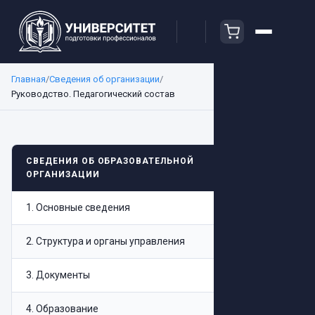
Главная
/
Сведения об организации
/
Руководство. Педагогический состав
Руковод
СВЕДЕНИЯ ОБ ОБРАЗОВАТЕЛЬНОЙ
ОРГАНИЗАЦИИ
1
.
Основные сведения
Руково
2
.
Структура и органы управления
Л
3
.
Документы
4
.
Образование