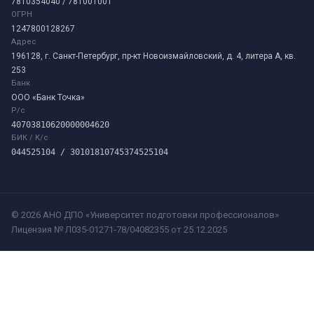
7810354040 / 781001001
ОГРН
1247800128267
Адрес
196128, г. Санкт-Петербург, пр-кт Новоизмайловский, д. 4, литера А, кв.
253
Банк
ООО «Банк Точка»
Р/с
40703810620000004620
БИК / К/с
044525104 / 30101810745374525104
©
2026
АНО ДПО «Университет подготовки профессионалов»
Лицензия № Л035-01271-78/04082355 от 25.12.2025