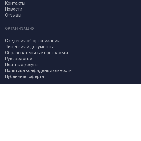
Контакты
Новости
Отзывы
ОРГАНИЗАЦИЯ
Сведения об организации
Лицензия и документы
Образовательные программы
Руководство
Платные услуги
Политика конфиденциальности
Публичная оферта
РЕКВИЗИТЫ
Полное наименование
АНО ДПО «УНИВЕРСИТЕТ ПОДГОТОВКИ ПРОФЕССИОНАЛОВ»
ИНН / КПП
7810354040 / 781001001
ОГРН
1247800128267
Адрес