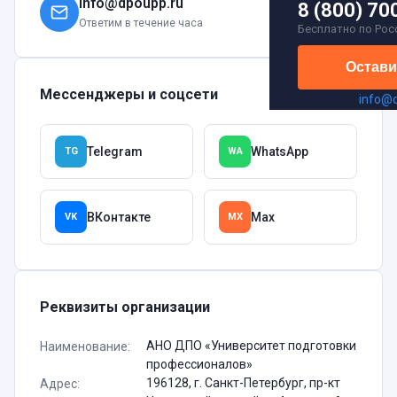
info@dpoupp.ru
8 (800) 70
Ответим в течение часа
Бесплатно по Рос
Остави
Мессенджеры и соцсети
info@
Telegram
WhatsApp
TG
WA
ВКонтакте
Max
VK
MX
Реквизиты организации
АНО ДПО «Университет подготовки
Наименование
:
профессионалов»
196128, г. Санкт-Петербург, пр-кт
Адрес
: