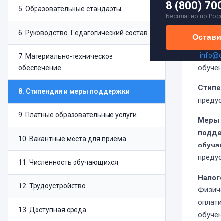
8 (800) 70
допол
5
.
Образовательные стандарты
Бесплатно по Рос
профе
прогр
6
.
Руководство. Педагогический состав
Остави
прогр
профе
info@
7
.
Материально-техническое
обучен
обеспечение
Стипе
8
.
Стипендии и меры поддержки
преду
9
.
Платные образовательные услуги
Меры 
подд
10
.
Вакантные места для приёма
обуч
преду
11
.
Численность обучающихся
Налог
12
.
Трудоустройство
Физиче
оплат
13
.
Доступная среда
обучен