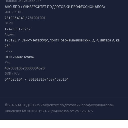
Полное наименование
АНО ДПО «УНИВЕРСИТЕТ ПОДГОТОВКИ ПРОФЕССИОНАЛОВ»
ИНН / КПП
7810354040 / 781001001
ОГРН
1247800128267
Адрес
196128, г. Санкт-Петербург, пр-кт Новоизмайловский, д. 4, литера А, кв.
253
Банк
ООО «Банк Точка»
Р/с
40703810620000004620
БИК / К/с
044525104 / 30101810745374525104
©
2026
АНО ДПО «Университет подготовки профессионалов»
Лицензия № Л035-01271-78/04082355 от 25.12.2025