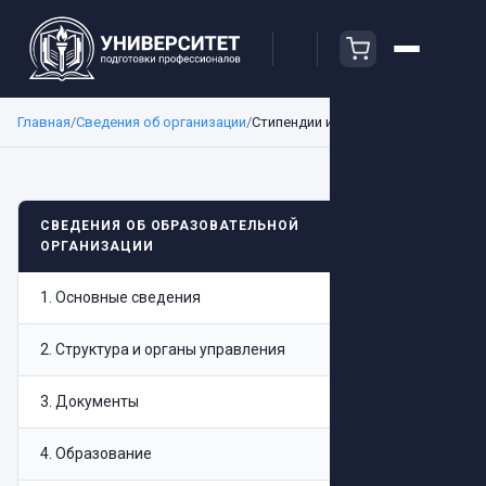
Главная
/
Сведения об организации
/
Стипендии и меры поддержки
Стипенд
СВЕДЕНИЯ ОБ ОБРАЗОВАТЕЛЬНОЙ
ОРГАНИЗАЦИИ
поддер
обучаю
1
.
Основные сведения
2
.
Структура и органы управления
АНО Д
3
.
Документы
реализ
образ
4
.
Образование
услуги