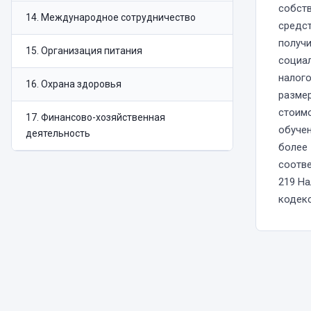
собст
14
.
Международное сотрудничество
средст
получ
15
.
Организация питания
социа
налого
16
.
Охрана здоровья
размер
стоим
17
.
Финансово-хозяйственная
обучен
деятельность
более 
соотве
219 Н
кодек