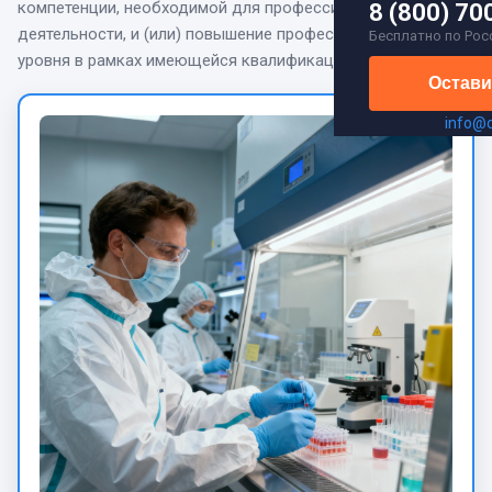
компетенции, необходимой для профессиональной
8 (800) 70
деятельности, и (или) повышение профессионального
Бесплатно по Рос
уровня в рамках имеющейся квалификации.
Остави
info@