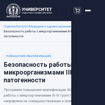
Главная
/
Каталог
/
Медицина и здравоохранение
/
Безопасность работы с микроорганизмами III-IV групп
патогенности
ПОВЫШЕНИЕ КВАЛИФИКАЦИИ
Безопасность работы с
микроорганизмами III-IV групп
патогенности
Программа повышения квалификации
«
Безопасность
работы с микроорганизмами III-IV групп патогенности
»
направлена на
совершенствование и (или) получение новой