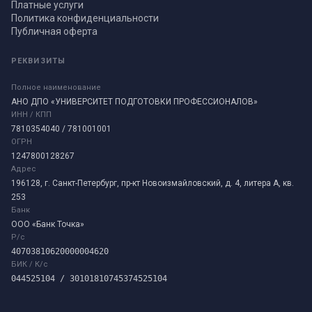
Платные услуги
Политика конфиденциальности
Публичная оферта
РЕКВИЗИТЫ
Полное наименование
АНО ДПО «УНИВЕРСИТЕТ ПОДГОТОВКИ ПРОФЕССИОНАЛОВ»
ИНН / КПП
7810354040 / 781001001
ОГРН
1247800128267
Адрес
196128, г. Санкт-Петербург, пр-кт Новоизмайловский, д. 4, литера А, кв.
253
Банк
ООО «Банк Точка»
Р/с
40703810620000004620
БИК / К/с
044525104 / 30101810745374525104