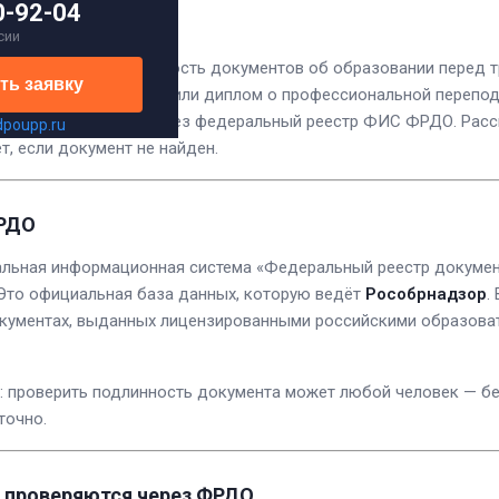
 ФРДО
0-92-04
сии
ще проверяют подлинность документов об образовании перед т
ть заявку
ышении квалификации или диплом о профессиональной перепо
 несколько минут — через федеральный реестр ФИС ФРДО. Расс
dpoupp.ru
т, если документ не найден.
ФРДО
ьная информационная система «Федеральный реестр докумен
 Это официальная база данных, которую ведёт
Рособрнадзор
.
окументах, выданных лицензированными российскими образов
 проверить подлинность документа может любой человек — бе
точно.
 проверяются через ФРДО