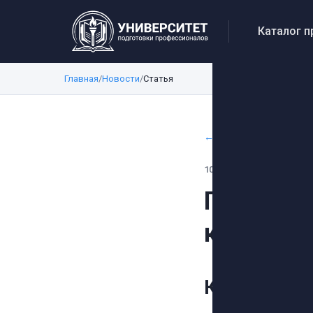
Каталог 
Главная
/
Новости
/
Статья
← Все новости
10 мая 2026 г.
Провери
квалифи
Как прове