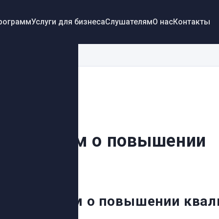
программ
Услуги для бизнеса
Слушателям
О нас
Контакты
ть диплом о повышении
кации
рить диплом о повышении ква