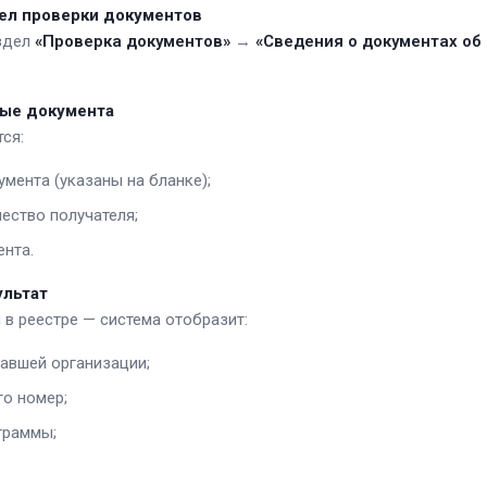
дел проверки документов
аздел
«Проверка документов»
→
«Сведения о документах об 
ные документа
ся:
умента (указаны на бланке);
чество получателя;
нта.
ультат
 в реестре — система отобразит:
авшей организации;
го номер;
граммы;