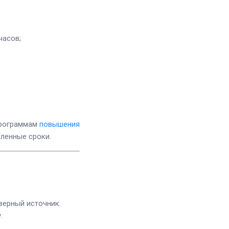
часов;
рограммам
повышения
вленные сроки.
ерный источник.
.