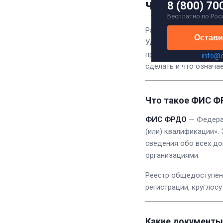
через ФИС
8 (800) 70
Бесплатно по Рос
Работодатели всё ча
Остави
Удостоверение о пов
проверить онлайн за
info@
сделать и что означае
Что такое ФИС 
ФИС ФРДО
— Федерал
(или) квалификации».
сведения обо всех д
организациями.
Реестр общедоступен:
регистрации, круглосу
Какие документы