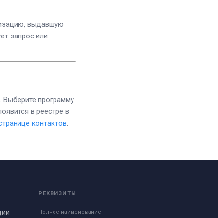
низацию, выдавшую
ет запрос или
. Выберите программу
оявится в реестре в
странице контактов
.
РЕКВИЗИТЫ
ции
Полное наименование