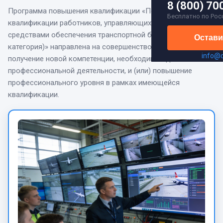
8 (800) 70
Программа повышения квалификации
«
Повышение
Бесплатно по Рос
квалификации работников, управляющих техническими
средствами обеспечения транспортной безопасности (7
Остави
категория)
» направлена на
совершенствование и (или)
info@
получение новой компетенции, необходимой для
профессиональной деятельности, и (или) повышение
профессионального уровня в рамках имеющейся
квалификации.