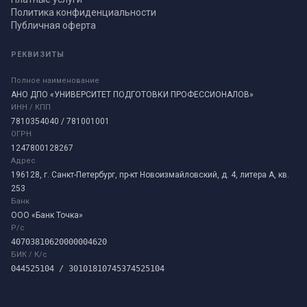
Политика конфиденциальности
Публичная оферта
РЕКВИЗИТЫ
Полное наименование
АНО ДПО «УНИВЕРСИТЕТ ПОДГОТОВКИ ПРОФЕССИОНАЛОВ»
ИНН / КПП
7810354040 / 781001001
ОГРН
1247800128267
Адрес
196128, г. Санкт-Петербург, пр-кт Новоизмайловский, д. 4, литера А, кв.
253
Банк
ООО «Банк Точка»
Р/с
40703810620000004620
БИК / К/с
044525104 / 30101810745374525104