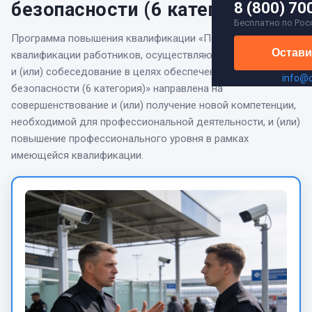
безопасности (6 категория)
8 (800) 70
Бесплатно по Рос
Программа повышения квалификации
«
Повышение
Остави
квалификации работников, осуществляющих наблюдение
и (или) собеседование в целях обеспечения транспортной
info@
безопасности (6 категория)
» направлена на
совершенствование и (или) получение новой компетенции,
необходимой для профессиональной деятельности, и (или)
повышение профессионального уровня в рамках
имеющейся квалификации.