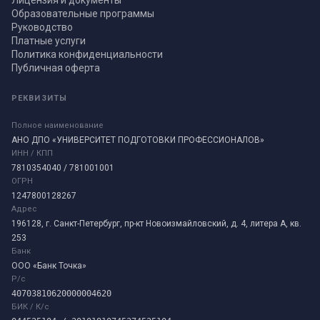
Лицензия и документы
Образовательные программы
Руководство
Платные услуги
Политика конфиденциальности
Публичная оферта
РЕКВИЗИТЫ
Полное наименование
АНО ДПО «УНИВЕРСИТЕТ ПОДГОТОВКИ ПРОФЕССИОНАЛОВ»
ИНН / КПП
7810354040 / 781001001
ОГРН
1247800128267
Адрес
196128, г. Санкт-Петербург, пр-кт Новоизмайловский, д. 4, литера А, кв.
253
Банк
ООО «Банк Точка»
Р/с
40703810620000004620
БИК / К/с