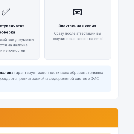
✅
📧
ступенчатая
Электронная копия
роверка
Сразу после аттестации вы
получите скан-копию на email
вкой все документы
ются на наличие
 и неточностей
налов»
гарантирует законность всех образовательных
ерждается регистрацией в федеральной системе ФИС