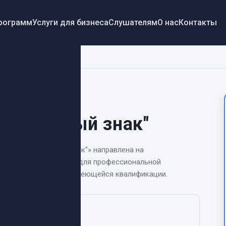
программ
Услуги для бизнеса
Слушателям
О нас
Контакты
вки "Честный знак"
 "Честный знак"
ркировки "Честный знак"
» направлена на
петенции, необходимой для профессиональной
ого уровня в рамках имеющейся квалификации.