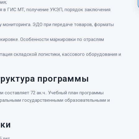
ия;
ия в ГИС МТ, получение УКЭП, порядок заключения
у мониторинга. ЭДО при передаче товаров, форматы
ркировке. Особенности маркировки по отраслям
птация складской логистики, кассового оборудования и
труктура программы
 составляет 72 ак.ч.. Учебный план программы
еральными государственными образовательными и
вки
5 лет