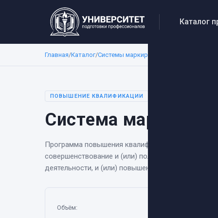
Каталог 
Главная
/
Каталог
/
Системы маркировки
/
Система маркиро
ПОВЫШЕНИЕ КВАЛИФИКАЦИИ
Система маркировки
Программа повышения квалификации
«
Система ма
совершенствование и (или) получение новой ком
деятельности, и (или) повышение профессиональн
72 ак.ч.
Объём
: