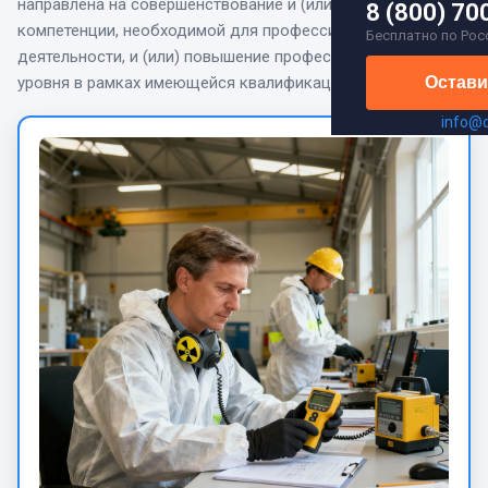
направлена на
совершенствование и (или) получение новой
8 (800) 70
компетенции, необходимой для профессиональной
Бесплатно по Рос
деятельности, и (или) повышение профессионального
уровня в рамках имеющейся квалификации.
Остави
info@