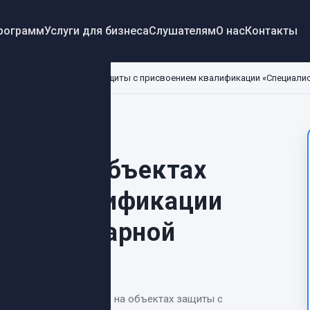
программ
Услуги для бизнеса
Слушателям
О нас
Контакты
опасность на объектах защиты с присвоением квалификации «Специали
ость на объектах
ием квалификации
отивопожарной
ожарная безопасность на объектах защиты с