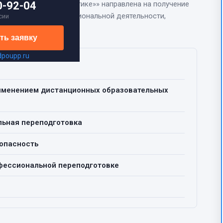
ивопожарной профилактике»
0-92-04
» направлена на
получение
 нового вида профессиональной деятельности,
сии
ть заявку
dpoupp.ru
рименением дистанционных образовательных
ьная переподготовка
опасность
фессиональной переподготовке