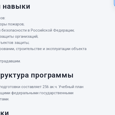
и навыки
ов:
торы пожаров;
 безопасности в Российской Федерации;
 защиты организаций;
бъектов защиты;
ровании, строительстве и эксплуатации объекта
страдавшим.
труктура программы
дготовки составляет 256 ак.ч. Учебный план
ующими федеральными государственными
тами.
вки