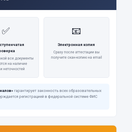
✅
📧
ступенчатая
Электронная копия
роверка
Сразу после аттестации вы
получите скан-копию на email
вкой все документы
ются на наличие
 и неточностей
налов»
гарантирует законность всех образовательных
ерждается регистрацией в федеральной системе ФИС