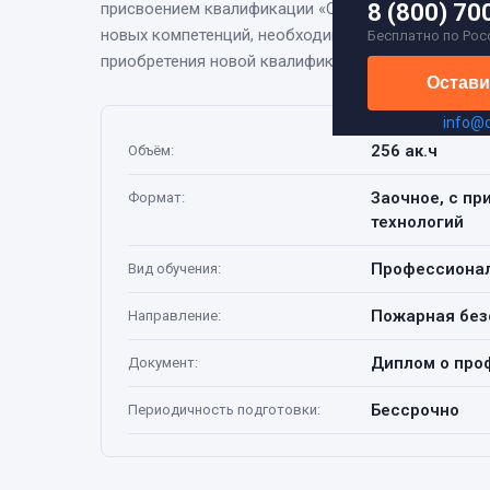
присвоением квалификации «Специалист по прот
8 (800) 70
новых компетенций, необходимых для выполнения
Бесплатно по Рос
приобретения новой квалификации.
Остави
info@
256 ак.ч
Объём
:
Заочное, с п
Формат
:
технологий
Профессионал
Вид обучения
:
Пожарная без
Направление
:
Диплом о про
Документ
:
Бессрочно
Периодичность подготовки
: