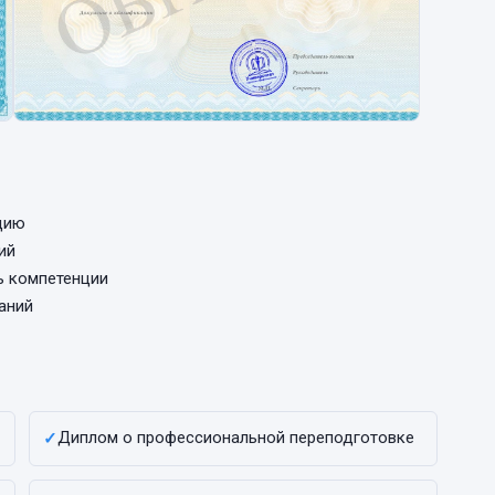
цию
ий
ь компетенции
аний
Диплом о профессиональной переподготовке
✓