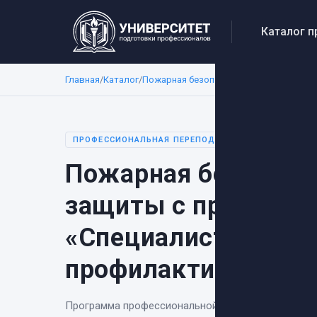
Каталог 
Главная
/
Каталог
/
Пожарная безопасность
/
Пожарная без
ПРОФЕССИОНАЛЬНАЯ ПЕРЕПОДГОТОВКА
Пожарная безопасн
защиты с присвоен
«Специалист по пр
профилактике»
Программа профессиональной переподготовки
«
П