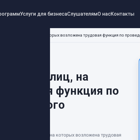
программ
Услуги для бизнеса
Слушателям
О нас
Контакты
опасность для лиц, на которых возложена трудовая функция по прове
сть для лиц, на
 трудовая функция по
опожарного
езопасность для лиц, на которых возложена трудовая