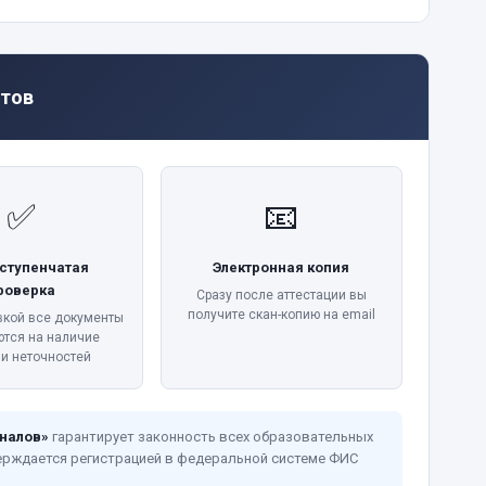
тов
✅
📧
ступенчатая
Электронная копия
роверка
Сразу после аттестации вы
получите скан-копию на email
вкой все документы
ются на наличие
 и неточностей
налов»
гарантирует законность всех образовательных
ерждается регистрацией в федеральной системе ФИС