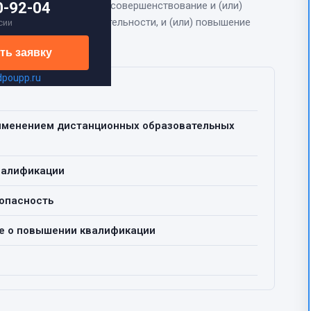
уктажа
0-92-04
» направлена на
совершенствование и (или)
рофессиональной деятельности, и (или) повышение
сии
квалификации.
ть заявку
dpoupp.ru
рименением дистанционных образовательных
валификации
опасность
е о повышении квалификации