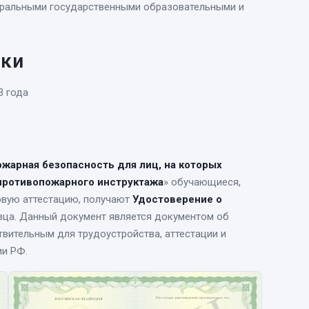
еральными государственными образовательными и
вки
3 года
жарная безопасность для лиц, на которых
противопожарного инструктажа
» обучающиеся,
овую аттестацию, получают
Удостоверение о
зца. Данный документ является документом об
вительным для трудоустройства, аттестации и
ии РФ.