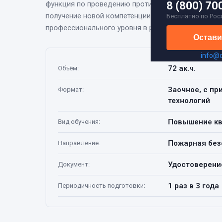
функция по проведению противопожарного инстр
8 (800) 70
получение новой компетенции, необходимой для п
Бесплатно по Рос
профессионального уровня в рамках имеющейся 
Остави
info@
72 ак.ч.
Объём
:
Заочное, с п
Формат
:
технологий
Повышение к
Вид обучения
:
Пожарная без
Направление
:
Удостоверени
Документ
:
1 раз в 3 года
Периодичность подготовки
: