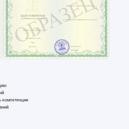
цию
ий
ь компетенции
аний