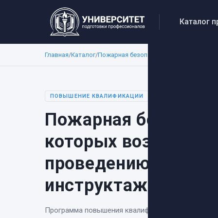
Каталог 
Главная
/
Каталог
/
Пожарная безопасность
/
Пожарная без
ПОВЫШЕНИЕ КВАЛИФИКАЦИИ
Пожарная безопасно
которых возложена
проведению против
инструктажа
Программа повышения квалификации
«
Пожарная б