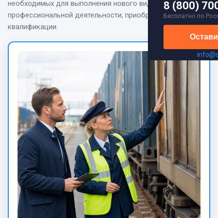
необходимых для выполнения нового вида
8 (800) 70
профессиональной деятельности, приобретения новой
Бесплатно по Рос
квалификации.
Остави
info@