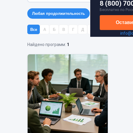
8 (800) 70
Бесплатно по Рос
Любая продолжительность
До 72 ч
72–144 
Остави
Все
А
Б
В
Г
Д
Е
Ж
З
И
Й
info@
Найдено программ:
1