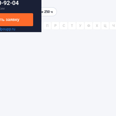
0-92-04
сии
ч
144–250 ч
Более 250 ч
ть заявку
К
Л
М
Н
О
П
Р
С
Т
У
Ф
Х
Ц
Ч
dpoupp.ru